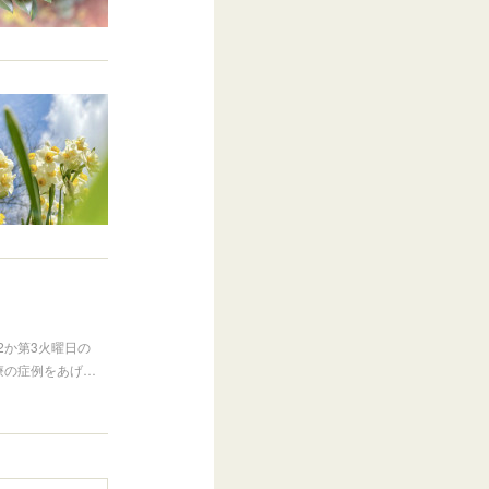
2か第3火曜日の
医療の症例をあげ…