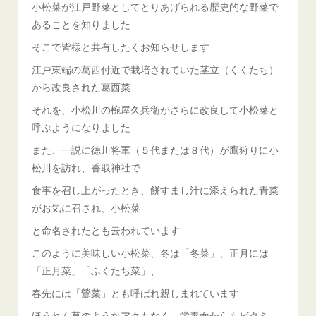
小松菜が江戸野菜としてとりあげられる歴史的な野菜で
あることを知りました
そこで皆様と共有したくお知らせします
江戸東端の葛西付近で栽培されていた茎立（くくたち）
から改良された葛西菜
それを、小松川の椀屋久兵衛がさらに改良して小松菜と
呼ぶようになりました
また、一説に徳川将軍（５代または８代）が鷹狩りに小
松川を訪れ、香取神社で
食事を召し上がったとき、餅すまし汁に添えられた青菜
がお気に召され、小松菜
と命名されたとも云われています
このように美味しい小松菜、冬は「冬菜」、正月には
「正月菜」「ふくたち菜」、
春先には「鶯菜」とも呼ばれ親しまれています
ほうれん草のようなアクもなく、栄養面からもビタミ