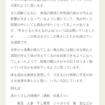
大変のように思います。
また高齢になると、体温の維持に外気温の低さが与える
影響が大きくなっているように感じていて、気が付くと
部屋の中にいても指先が冷たくなってることがありま
す。“年をとると冷えるのよね”という話は聞いていました
が．．．。この冬はまさにこの寒さにたたかれ続けてい
る感覚です。
去年から体重が落ちてしまい個人的には朝に水を飲むと
四肢が冷えて体が冷えてくるのを自覚できるようになっ
てしまったようで、朝食の暖かさがその日１日うまく動
いていけるかを決めているように思っています。
体を温める食材を使用して、できるだけ簡単に手足の冷
えを改善出来たらと思い、いろいろ試しています。
例えば
具だくさんの味噌汁（酒粕 生姜入り）
南瓜 人参 干し椎茸 ジャガイモ 蕪 韮などか