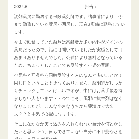
2024.6 担当：T
調剤薬局に勤務する保険薬剤師です。諸事情により、今
まで勤務していた薬局が閉局し、現在3店舗に勤務してい
ます。
今まで勤務していた薬局は高齢者が多い内科がメインの
薬局だったので、話には聞いていましたが実感としては
あまりありませんでした。公費により無料となっている
ため、ちょっとしたことでも受診する小児の問題。
小児科と耳鼻科を同時受診する人のなんと多いことか！
同じ日ということも少なくありません。薬剤師がしっか
りチェックしていればいいですが、中にはお薬手帳を持
参しない人もいます・・今でこそ、風邪に抗生剤はなく
なりましたが、こんな小さなうちから薬漬けで大丈
夫？？と本気で心配になります。
そこになかなか突っ込みを入れられない自分を何とかし
たいと思いつつ、何もできていない自分に不甲斐なさを