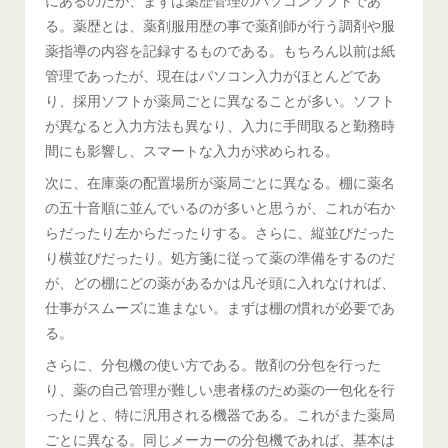
にあるのだが、まずは薬歴管理のパソコンソフトであ
る。薬歴とは、薬剤服用歴の事で薬剤師が行う調剤や服
薬指導の内容を記録するものである。もちろん以前は紙
管理であったが、現在はパソコン入力がほとんどであ
り、採用ソフトが薬局ごとに異なることが多い。ソフト
が異なると入力方法も異なり、入力に手間取ると勤務時
間にも影響し、スマートな入力が求められる。
次に、在庫薬の配置場所が薬局ごとに異なる。棚に薬名
の五十音順に並んでいるのが多いと思うが、これが右か
らだったり左からだったりする。さらに、縦並びだった
り横並びだったり。処方箋に従って薬の準備をするのだ
が、どの棚にどの薬があるかは凡そ頭に入れなければ、
仕事がスムーズに進まない。まずは棚の慣れが必要であ
る。
さらに、分包機の使い方である。散剤の分包を行った
り、薬の自己管理が難しい患者様のため薬の一包化を行
ったりと、特に汎用される機器である。これがまた薬局
ごとに異なる。同じメーカーの分包機であれば、基本は